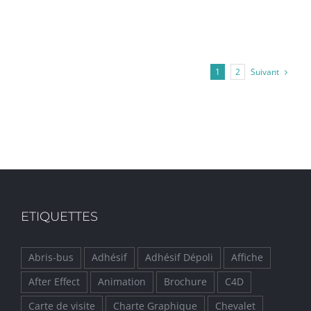
Suivant
1
2
ETIQUETTES
Abris-bus
Adhésif
Adhésif Dépoli
Affiche
After Effect
Animation
Brochure
C4D
Carte de visite
Charte Graphique
Chevalet