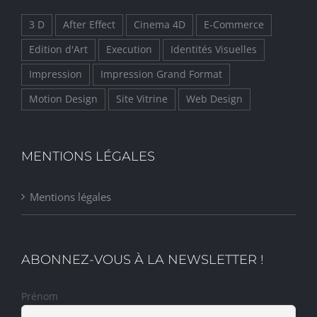
3 D
After Effect
Cinema 4D
E-Commerce
Edition d'Art
Execution
Identités Visuelles
Impression
Impression Grand Format
Motion Design
Site Vitrine
Web Design
MENTIONS LÉGALES
Mentions légales
ABONNEZ-VOUS À LA NEWSLETTER !
Prénom