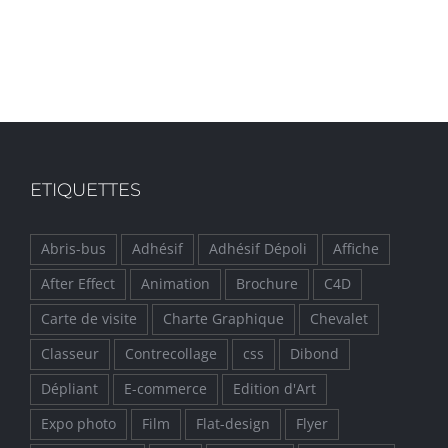
ETIQUETTES
Abris-bus
Adhésif
Adhésif Dépoli
Affiche
After Effect
Animation
Brochure
C4D
Carte de visite
Charte Graphique
Chevalet
Classeur
Contrecollage
css
Dibond
Dépliant
E-commerce
Edition d'Art
Expo photo
Film
Flat-design
Flyer