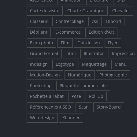
After Effect
Animation
Brochure
C4D
Carte de visite
Charte Graphique
Chevalet
Classeur
Contrecollage
css
Dibond
Dépliant
E-commerce
Edition d'Art
Expo photo
Film
Flat-design
Flyer
Grand Format
html
Illustrator
Impression
Indesign
Logotype
Maquettage
Menu
Motion-Design
Numérique
Photographie
Photoshop
Plaquette commerciale
Pochette à rabat
Pose
Roll'Up
Référencement SEO
Scan
Story-Board
Web-design
Xbanner