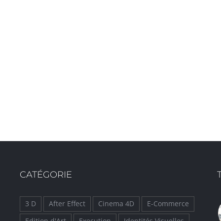
CATÉGORIE
3 D
After Effect
Cinema 4D
E-Commerce