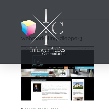
Passer
au
contenu
webmarketing-dieppe-3
Webmarketing Dieppe