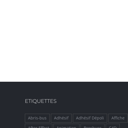
ETIQUETTES
Abris-bus
Adhésif
Adhésif Dépoli
Affiche