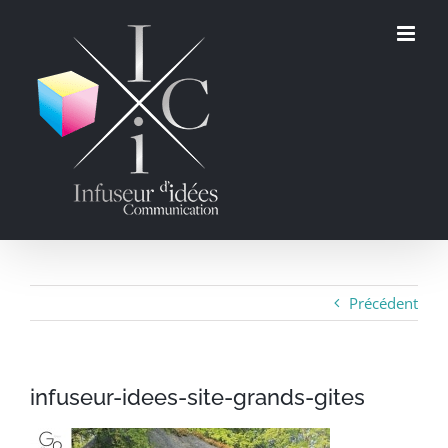
Passer
au
contenu
Précédent
infuseur-idees-site-grands-gites