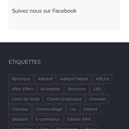
Suivez nous sur Facebook
ETIQUETTES
Abris-bus
Adhésif
Adhésif Dépoli
Affiche
After Effect
Animation
Brochure
C4D
Carte de visite
Charte Graphique
Chevalet
Classeur
Contrecollage
css
Dibond
Dépliant
E-commerce
Edition d'Art