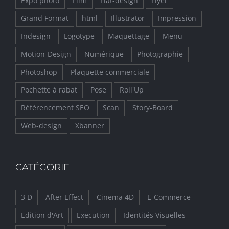
Expo photo
Film
Flat-design
Flyer
Grand Format
html
Illustrator
Impression
Indesign
Logotype
Maquettage
Menu
Motion-Design
Numérique
Photographie
Photoshop
Plaquette commerciale
Pochette à rabat
Pose
Roll'Up
Référencement SEO
Scan
Story-Board
Web-design
Xbanner
CATÉGORIE
3 D
After Effect
Cinema 4D
E-Commerce
Edition d'Art
Execution
Identités Visuelles