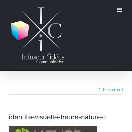
Passer
au
contenu
Précédent
identite-visuelle-heure-nature-1