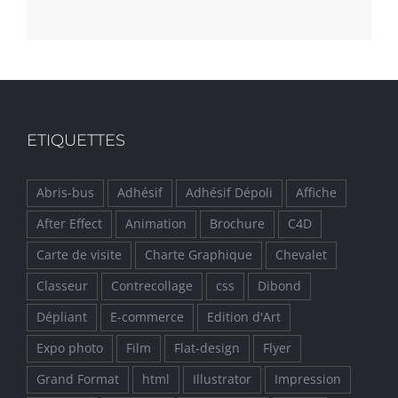
ETIQUETTES
Abris-bus
Adhésif
Adhésif Dépoli
Affiche
After Effect
Animation
Brochure
C4D
Carte de visite
Charte Graphique
Chevalet
Classeur
Contrecollage
css
Dibond
Dépliant
E-commerce
Edition d'Art
Expo photo
Film
Flat-design
Flyer
Grand Format
html
Illustrator
Impression