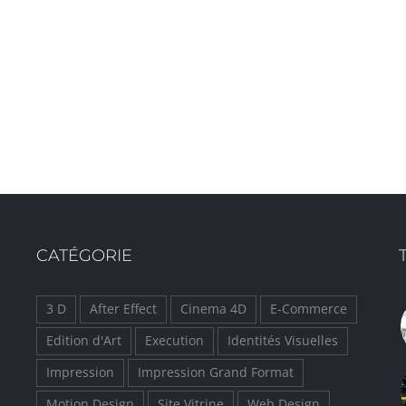
CATÉGORIE
3 D
After Effect
Cinema 4D
E-Commerce
Edition d'Art
Execution
Identités Visuelles
Impression
Impression Grand Format
Motion Design
Site Vitrine
Web Design