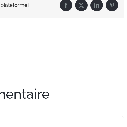
e plateforme!
Facebook
X
LinkedIn
Pintere
mentaire