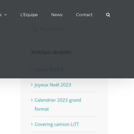
s
L’Equipe
News
Contact
Rechercher:
Articles récents
Voeux 2024 !!
Joyeux Noël 2023
Calendrier 2023 grand
format
Covering camion LiTT