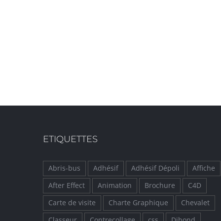
ETIQUETTES
Abris-bus
Adhésif
Adhésif Dépoli
Affiche
After Effect
Animation
Brochure
C4D
Carte de visite
Charte Graphique
Chevalet
Classeur
Contrecollage
css
Dibond