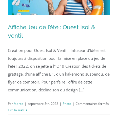
Affiche Jeu de l’été : Ouest Isol &
ventil
Création pour Ouest Isol & Ventil : Infuseur d'Idées est
toujours à disposition pour la mise en place du jeu de
l'été ! 2022, on se jette à l'"O" !! Création des tickets de
grattage, d'une affiche B1, d'un kakémono suspendu, de
flyer de comptoir. Pour parfaire l'offre de cette
communication, déclinaison du design [...]
sur
Par
Marco
|
septembre 5th, 2022
|
Photo
|
Commentaires fermés
Affich
Lire la suite
Jeu