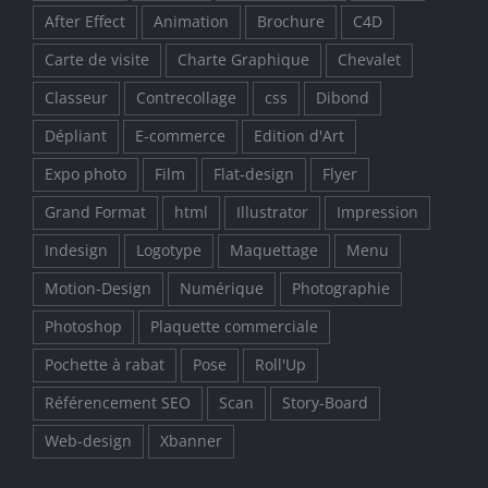
After Effect
Animation
Brochure
C4D
Carte de visite
Charte Graphique
Chevalet
Classeur
Contrecollage
css
Dibond
Dépliant
E-commerce
Edition d'Art
Expo photo
Film
Flat-design
Flyer
Grand Format
html
Illustrator
Impression
Indesign
Logotype
Maquettage
Menu
Motion-Design
Numérique
Photographie
Photoshop
Plaquette commerciale
Pochette à rabat
Pose
Roll'Up
Référencement SEO
Scan
Story-Board
Web-design
Xbanner