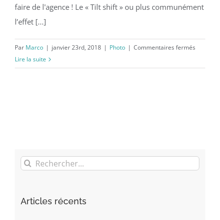
faire de l'agence ! Le « Tilt shift » ou plus communément
l’effet [...]
sur
Par
Marco
|
janvier 23rd, 2018
|
Photo
|
Commentaires fermés
Création
Lire la suite
et
effet
photogra
Rechercher:
Articles récents