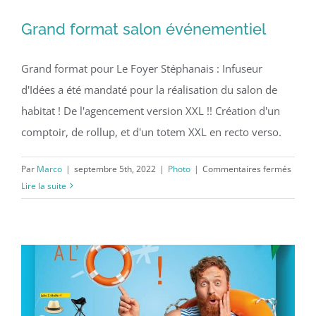
Grand format salon événementiel
Grand format pour Le Foyer Stéphanais : Infuseur
d'Idées a été mandaté pour la réalisation du salon de
habitat ! De l'agencement version XXL !! Création d'un
comptoir, de rollup, et d'un totem XXL en recto verso.
sur
Par
Marco
|
septembre 5th, 2022
|
Photo
|
Commentaires fermés
Grand
Lire la suite
forma
salon
événe