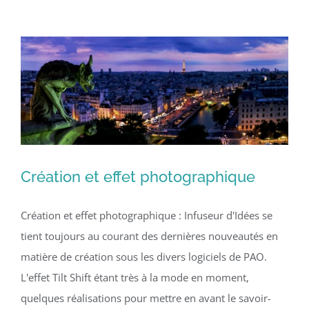
de
l’été
:
Ouest
Isol
&
ventil
Création et effet photographique
Création et effet photographique : Infuseur d'Idées se
tient toujours au courant des dernières nouveautés en
matière de création sous les divers logiciels de PAO.
L'effet Tilt Shift étant très à la mode en moment,
quelques réalisations pour mettre en avant le savoir-