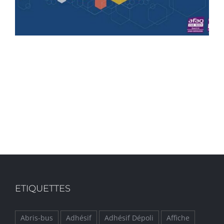
ETIQUETTES
Abris-bus
Adhésif
Adhésif Dépoli
Affiche