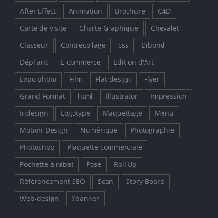
After Effect
Animation
Brochure
C4D
Carte de visite
Charte Graphique
Chevalet
Classeur
Contrecollage
css
Dibond
Dépliant
E-commerce
Edition d'Art
Expo photo
Film
Flat-design
Flyer
Grand Format
html
Illustrator
Impression
Indesign
Logotype
Maquettage
Menu
Motion-Design
Numérique
Photographie
Photoshop
Plaquette commerciale
Pochette à rabat
Pose
Roll'Up
Référencement SEO
Scan
Story-Board
Web-design
Xbanner