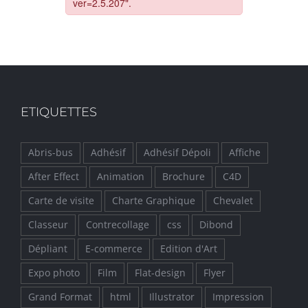
ETIQUETTES
Abris-bus
Adhésif
Adhésif Dépoli
Affiche
After Effect
Animation
Brochure
C4D
Carte de visite
Charte Graphique
Chevalet
Classeur
Contrecollage
css
Dibond
Dépliant
E-commerce
Edition d'Art
Expo photo
Film
Flat-design
Flyer
Grand Format
html
Illustrator
Impression